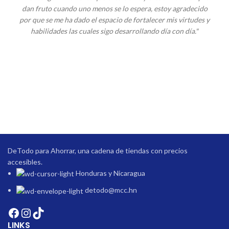
dan fruto cuando uno menos se lo espera, estoy agradecido
por que se me ha dado el espacio de fortalecer mis virtudes y
habilidades las cuales sigo desarrollando día con día."
DeTodo para Ahorrar, una cadena de tiendas con precios
accesibles.
Honduras y Nicaragua
detodo@mcc.hn
LINKS