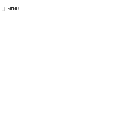
MENU
Únete a
nuestro
equipo