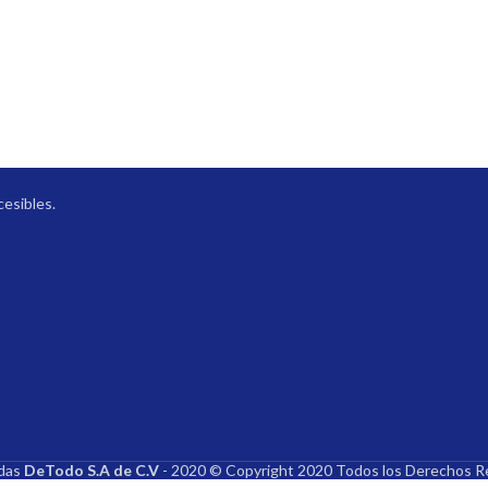
que
cesibles.
ndas
DeTodo S.A de C.V
- 2020 © Copyright 2020 Todos los Derechos R