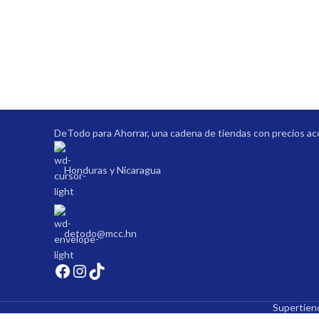
Tiendas en Siguatepe
DeTodo para Ahorrar, una cadena de tiendas con precios ac
Honduras y Nicaragua
detodo@mcc.hn
Supertie