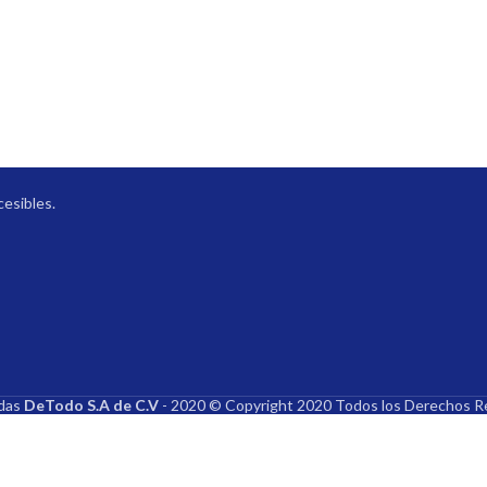
a
cesibles.
ndas
DeTodo S.A de C.V
- 2020 © Copyright 2020 Todos los Derechos R