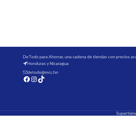
Tiendas en Chinandeg
DeTodo para Ahorrar, una cadena de tiendas con precios ac
Honduras y Nicaragua
detodo@mcc.hn
Supertie