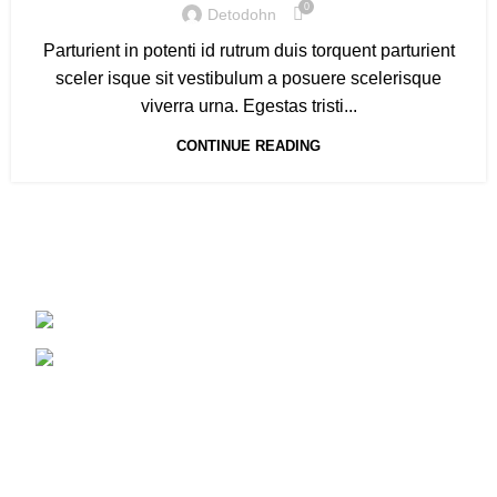
0
Detodohn
Parturient in potenti id rutrum duis torquent parturient
sceler isque sit vestibulum a posuere scelerisque
viverra urna. Egestas tristi...
CONTINUE READING
DeTodo para Ahorrar, una cadena de tiendas con precios
accesibles.
Honduras y Nicaragua
detodo@mcc.hn
Links
Quiénes Somos