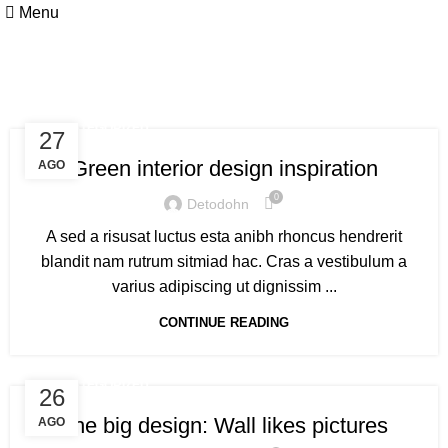
Menu
Tag Archives: Style
UNCATEGORIZED
27
Green interior design inspiration
AGO
0
Detodohn
A sed a risusat luctus esta anibh rhoncus hendrerit
blandit nam rutrum sitmiad hac. Cras a vestibulum a
varius adipiscing ut dignissim ...
CONTINUE READING
UNCATEGORIZED
26
The big design: Wall likes pictures
AGO