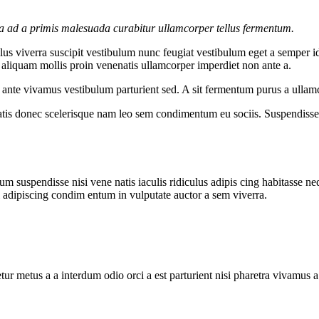
la ad a primis malesuada curabitur ullamcorper tellus fermentum.
s viverra suscipit vestibulum nunc feugiat vestibulum eget a semper id
c aliquam mollis proin venenatis ullamcorper imperdiet non ante a.
re ante vivamus vestibulum parturient sed. A sit fermentum purus a ull
atis donec scelerisque nam leo sem condimentum eu sociis. Suspendisse 
m suspendisse nisi vene natis iaculis ridiculus adipis cing habitasse ne
i adipiscing condim entum in vulputate auctor a sem viverra.
tur metus a a interdum odio orci a est parturient nisi pharetra vivamus 