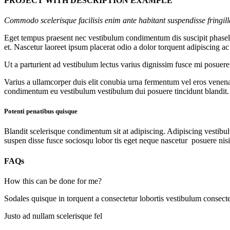
PROJECT WITH DESCRIPTION EXAMPLE
Commodo scelerisque facilisis enim ante habitant suspendisse fringil
Eget tempus praesent nec vestibulum condimentum dis suscipit phasellu
et. Nascetur laoreet ipsum placerat odio a dolor torquent adipiscing a
Ut a parturient ad vestibulum lectus varius dignissim fusce mi posue
Varius a ullamcorper duis elit conubia urna fermentum vel eros venen
condimentum eu vestibulum vestibulum dui posuere tincidunt blandit.
Potenti penatibus quisque
Blandit scelerisque condimentum sit at adipiscing. Adipiscing vestibulu
suspen disse fusce sociosqu lobor tis eget neque nascetur posuere nis
FAQs
How this can be done for me?
Sodales quisque in torquent a consectetur lobortis vestibulum consecte
Justo ad nullam scelerisque fel