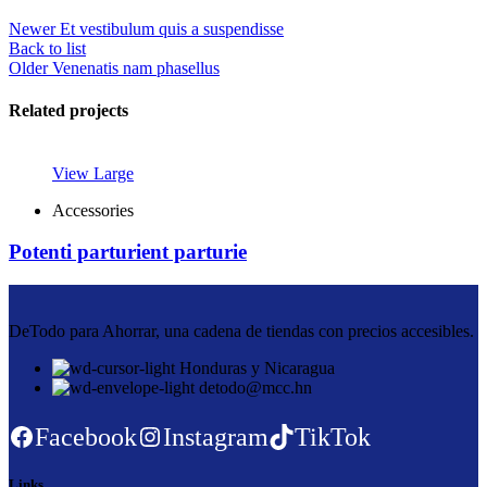
Newer
Et vestibulum quis a suspendisse
Back to list
Older
Venenatis nam phasellus
Related projects
View Large
Accessories
Potenti parturient parturie
DeTodo para Ahorrar, una cadena de tiendas con precios accesibles.
Honduras y Nicaragua
detodo@mcc.hn
Facebook
Instagram
TikTok
Links