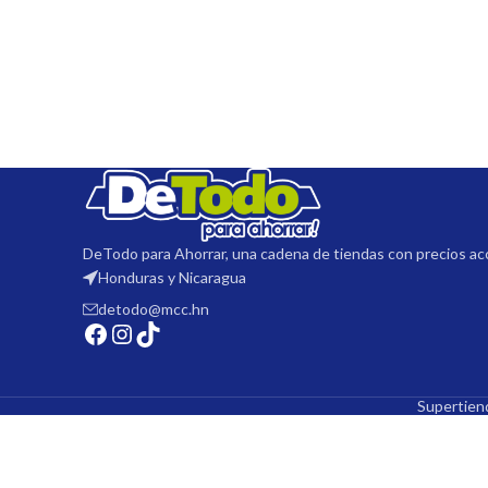
DeTodo para Ahorrar, una cadena de tiendas con precios ac
Honduras y Nicaragua
detodo@mcc.hn
Supertie