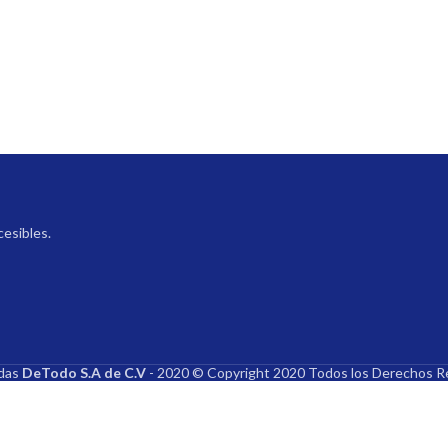
cesibles.
ndas
DeTodo S.A de C.V
- 2020 © Copyright 2020 Todos los Derechos R