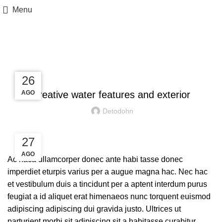
Menu
Blog
UNCATEGORIZED
27
27
26
AGO
AGO
AGO
Creative water features and exterior
Detodohn
27
AGO
Ac haca ullamcorper donec ante habi tasse donec
imperdiet eturpis varius per a augue magna hac. Nec hac
et vestibulum duis a tincidunt per a aptent interdum purus
feugiat a id aliquet erat himenaeos nunc torquent euismod
adipiscing adipiscing dui gravida justo. Ultrices ut
parturient morbi sit adipiscing sit a habitasse curabitur