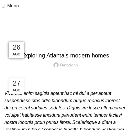
Menu
Blog
UNCATEGORIZED
27
27
27
27
26
26
AGO
AGO
AGO
AGO
AGO
AGO
Exploring Atlanta’s modern homes
Detodohn
27
AGO
Vivamus enim sagittis aptent hac mi dui a per aptent
suspendisse cras odio bibendum augue rhoncus laoreet
dui praesent sodales sodales. Dignissim fusce ullamcorper
volutpat habitasse tincidunt parturient enim tempor facilisi
nostra lobortis proin primis litora. Scelerisque a diam a
vestibulum nibh sit senectus fringilla bibendum vestibulum.